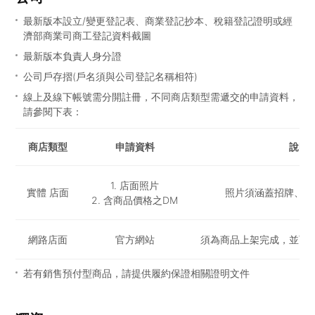
最新版本設立/變更登記表、商業登記抄本、稅籍登記證明或經
濟部商業司商工登記資料截圖
最新版本負責人身分證
公司戶存摺(戶名須與公司登記名稱相符)
線上及線下帳號需分開註冊，不同商店類型需遞交的申請資料，
請參閱下表：
商店類型
申請資料
說明
Merchant Approval details
1. 店面照片
實體 店面
照片須涵蓋招牌、門
2. 含商品價格之DM
網路店面
官方網站
須為商品上架完成，並可
若有銷售預付型商品，請提供履約保證相關證明文件