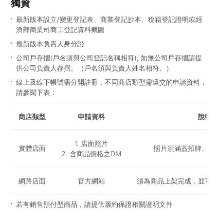
獨資
最新版本設立/變更登記表、商業登記抄本、稅籍登記證明或經
濟部商業司商工登記資料截圖
最新版本負責人身分證
公司戶存摺(戶名須與公司登記名稱相符); 如無公司戶存摺請提
供公司負責人存摺。（戶名須與負責人姓名相符。）
線上及線下帳號需分開註冊，不同商店類型需遞交的申請資料，
請參閱下表：
商店類型
申請資料
說明
Merchant Approval details
1. 店面照片
實體店面
照片須涵蓋招牌、門
2. 含商品價格之DM
網路店面
官方網站
須為商品上架完成，並可
若有銷售預付型商品，請提供履約保證相關證明文件