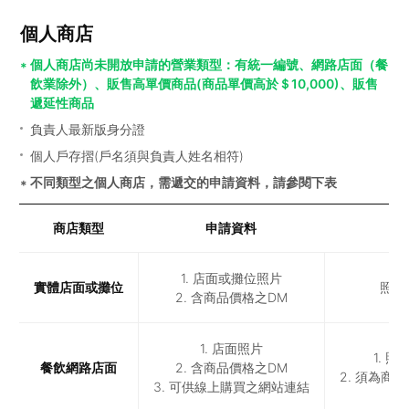
個人商店
個人商店尚未開放申請的營業類型：有統一編號、網路店面（餐
飲業除外）、販售高單價商品(商品單價高於＄10,000)、販售
遞延性商品
負責人最新版身分證
個人戶存摺(戶名須與負責人姓名相符)
不同類型之個人商店，需遞交的申請資料，請參閱下表
商店類型
申請資料
1. 店面或攤位照片
實體店面或攤位
照片
2. 含商品價格之DM
1. 店面照片
1. 
餐飲網路店面
2. 含商品價格之DM
2. 須為
3. 可供線上購買之網站連結