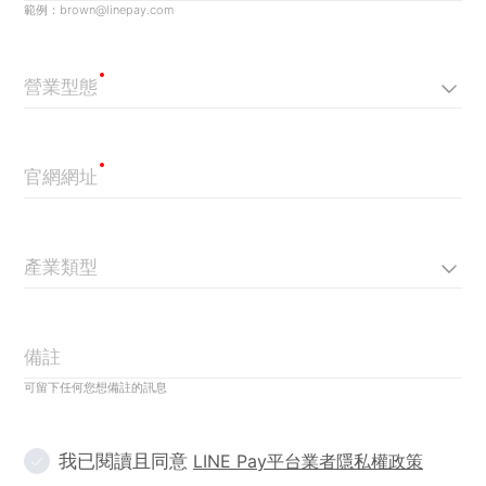
範例：brown@linepay.com
營業型態
官網網址
產業類型
備註
可留下任何您想備註的訊息
我已閱讀且同意
LINE Pay平台業者隱私權政策