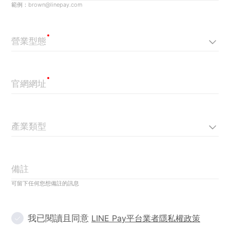
範例：brown@linepay.com
營業型態
官網網址
產業類型
備註
可留下任何您想備註的訊息
我已閱讀且同意
LINE Pay平台業者隱私權政策