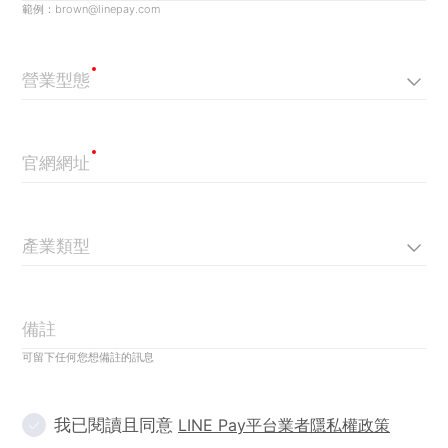
範例：brown@linepay.com
營業型態
官網網址
產業類型
備註
可留下任何您想備註的訊息
我已閱讀且同意
LINE Pay平台業者隱私權政策